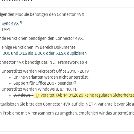
olgenden Module benötigen den Connector 4VX:
1)
Sync 4VX
TAPI
nde Funktionen benötigen den Connector 4VX:
einige Funktionen im Bereich Dokumente
.DOC und .XLS als .DOCX oder .XLSX duplizieren
onnector 4VX benötigt das .NET Framework ab 4.
Unterstützt werden Microsoft Office 2010 - 2019
Online-Varianten werden nicht unterstüzt.
2)
Support für Office 2007 beendet
Unterstützt werden Windows 8, 8.1, 10, 11.
Windows 7
Veraltet: (Ab 14.01.2020 keine regulären Sicherheits
ualisieren Sie bitte den Connector 4VX auf die .NET 4 Variante, bevor Sie 
 Probleme mit Virenscannern zu umgehen, empfehlen wir das untermStri