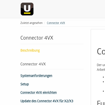
Zuletzt angesehen
Connector 4VX
Connector 4VX
C
Beschreibung
Connector 4VX
Der u
Arbei
Systemanforderungen
Setup
Connector 4VX einrichten
Update des Connector 4VX für X2/X3
Fu