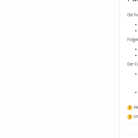
Die f
Folge
Der C
Akt
Um