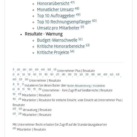
47)
Honorarübersicht
48)
Monatlicher Umsatz
49)
Top 10 Auftraggeber
50)
Top 10 Rechnungsempfänger
51)
Umsatz pro Mitarbeiter
Resultate - Warnung
52)
Budget-Warnschwelle
53)
Kritische Honorarbereiche
54)
Kritische Projekte
1)
25)
26)
29)
45)
49)
50)
51)
,
,
,
,
,
,
,
Unternehmer Plus | Resultate
2)
4)
12)
13)
14)
17)
18)
19)
27)
28)
30)
31)
32)
33)
38)
39)
40)
42)
43)
,
,
,
,
,
,
,
,
,
,
,
,
,
,
,
,
,
,
,
44)
53)
54)
,
,
Unternehmer | Resultate
3)
5)
7)
,
,
Installieren Sie diesen Butler über
Butler Aktualisierung / Installation
6)
8)
9)
10)
11)
35)
,
,
,
,
,
Unternehmer - Kein Zugriff auf Geldbereiche | Resultate
15)
41)
,
Mitarbeiter | Resultate
16)
21)
,
Mitarbeiter | Resultate für einfache Einsicht, volle Einsicht ab Unternehmer Plus |
Resultate
20)
52)
,
Verwaltung | Resultate
22)
23)
,
Mitarbeiter | Resultate
Mit Unternehmer Recht erhalten Sie Zugriff auf die Standardausgabearten
24)
Mitarbeiter | Resultate