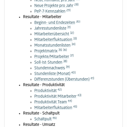
Neue Kontakte pro Jahr
28)
Neue Projekte pro Jahr
29)
PeP-7-Kennzahlen
Resultate - Mitarbeiter
30)
Beginn- und Endezeiten
31)
Jahresstundenliste
32)
Mitarbeiterübersicht
33)
Mitarbeiterfluktuation
34)
Monatsstundenlisten
35)
36)
Projektmatrix
37)
Projekte/Mitarbeiter
38)
Soll-Ist-Stunden
39)
Stundennachweis
40)
Stundenliste (Monat)
41)
Differenzstunden (Überstunden)
Resultate - Produktivität
42)
Produktivität
43)
Produktivität Mitarbeiter
44)
Produktivität Team
45)
Mitarbeiterfluktuation
Resultate - Schaltpult
46)
Schaltpult
Resultate - Umsatz