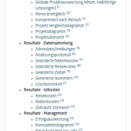
Globale Projektauswertung (ehem. Halbfertige
9)
Leistungen)
10)
Honorarvergleich
11)
Komprimiert nach Bereich
12)
Projekt Vergleichsdiagramm
13)
Projektdiagramm
14)
Projektübersicht
Resultate - Datensammlung
15)
Adressbeschreibungen
16)
Änderungsprotokoll
17)
Geänderte Nebenkosten
18)
Geänderte Reisekosten
19)
Geänderte Zeiten
20)
Generierte Nummern
21)
Löschprotokoll
Resultate - Istkosten
22)
Reisekosten
23)
Nebenkosten
24)
Zeitraum Stichwort
Resultate - Management
25)
Erfolgsauswertung
26)
Kennzahlendiagramm
27)