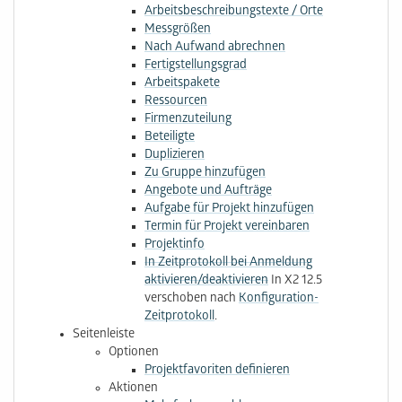
Arbeitsbeschreibungs​texte / Orte
Messgrößen
Nach Aufwand abrechnen
Fertigstellungsgrad
Arbeitspakete
Ressourcen
Firmenzuteilung
Beteiligte
Duplizieren
Zu Gruppe hinzufügen
Angebote und Aufträge
Aufgabe für Projekt hinzufügen
Termin für Projekt vereinbaren
Projektinfo
In Zeitprotokoll bei Anmeldung
aktivieren/deaktivieren
In X2 12.5
verschoben nach
Konfiguration-
Zeitprotokoll
.
Seitenleiste
Optionen
Projektfavoriten definieren
Aktionen