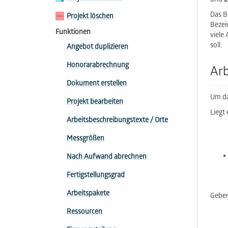
und
L
Das Be
Projekt löschen
Bezei
Funktionen
viele
soll.
Angebot duplizieren
Honorarabrechnung
Arb
Dokument erstellen
Um da
Projekt bearbeiten
Liegt
Arbeitsbeschreibungs​texte / Orte
Messgrößen
Nach Aufwand abrechnen
Fertigstellungsgrad
Arbeitspakete
Geben
Ressourcen