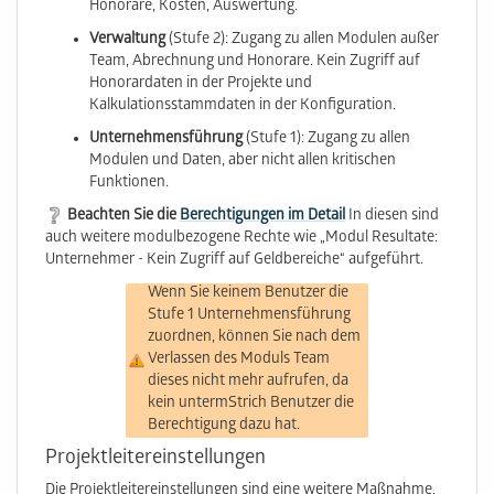
Honorare, Kosten, Auswertung.
Verwaltung
(Stufe 2): Zugang zu allen Modulen außer
Team, Abrechnung und Honorare. Kein Zugriff auf
Honorardaten in der Projekte und
Kalkulationsstammdaten in der Konfiguration.
Unternehmensführung
(Stufe 1): Zugang zu allen
Modulen und Daten, aber nicht allen kritischen
Funktionen.
Beachten Sie die
Berechtigungen im Detail
In diesen sind
auch weitere modulbezogene Rechte wie „Modul Resultate:
Unternehmer - Kein Zugriff auf Geldbereiche“ aufgeführt.
Wenn Sie keinem Benutzer die
Stufe 1 Unternehmensführung
zuordnen, können Sie nach dem
Verlassen des Moduls Team
dieses nicht mehr aufrufen, da
kein untermStrich Benutzer die
Berechtigung dazu hat.
Projektleitereinstellungen
Die Projektleitereinstellungen sind eine weitere Maßnahme,