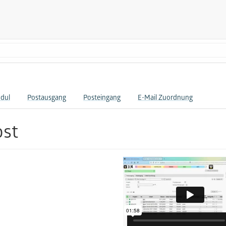
dul
Postausgang
Posteingang
E-Mail Zuordnung
ost