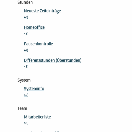
Stunden
Neueste Zeiteinträge
45)
Homeoffice
46)
Pausenkontrolle
47)
Differenzstunden (Überstunden)
48)
System
Systeminfo
49)
Team
Mitarbeiterliste
50)