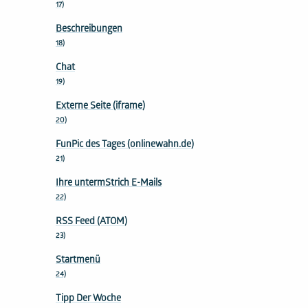
17)
Beschreibungen
18)
Chat
19)
Externe Seite (iframe)
20)
FunPic des Tages (onlinewahn.de)
21)
Ihre untermStrich E-Mails
22)
RSS Feed (ATOM)
23)
Startmenü
24)
Tipp Der Woche