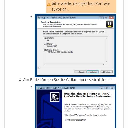
bitte wieder den gleichen Port wie
zuvor an.
Am Ende können Sie die Willkommensseite öffnen: