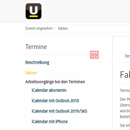
Zuletzt angesehen
Fakten
Termine
Te
Beschreibung
Fa
Fakten
Arbeitsvorgänge bei den Terminen
iCalendar abonieren
Termi
Der P
iCalendar mit Outlook 2010
übers
wöche
iCalendar mit Outlook 2019/365
biete
iCalendar mit iPhone
Sie e