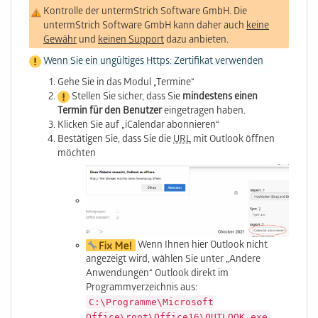
Kontrolle der untermStrich Software GmbH. Die
untermStrich Software GmbH kann daher auch
keine
Gewähr
und
keinen Support
dazu anbieten.
Wenn Sie ein ungültiges Https: Zertifikat verwenden
Gehe Sie in das Modul „Termine“
Stellen Sie sicher, dass Sie
mindestens einen
Termin für den Benutzer
eingetragen haben.
Klicken Sie auf „iCalendar abon­nieren“
Bestätigen Sie, dass Sie die
URL
mit Outlook öffnen
möchten
Wenn Ihnen hier Outlook nicht
angezeigt wird, wählen Sie unter „Andere
Anwendungen“ Outlook direkt im
Programmverzeichnis aus:
C:\Programme\Microsoft
Office\root\Office16\OUTLOOK.exe