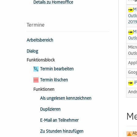
Details zu Homeoffice
Mi
Outl
2019
Termine
Mi
Outl
Arbeitsbereich
Micr
Dialog
Outl
Funktionsblock
Appl
Termin bearbeiten
Goog
Termin löschen
i
Funktionen
Andr
Als ungelesen kennzeichnen
Duplizieren
Me
E-Mail an Teilnehmer
Zu Stunden hinzufügen
Ab