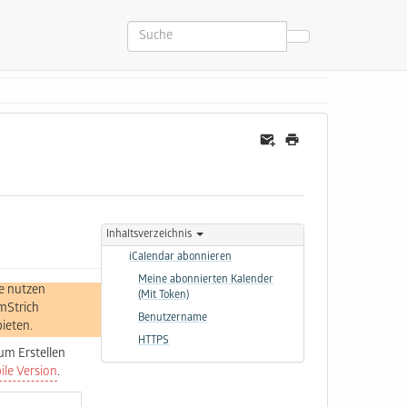
Inhaltsverzeichnis
iCalendar abonnieren
Meine abonnierten Kalender
e nutzen
(Mit Token)
mStrich
Benutzername
ieten.
HTTPS
um Erstellen
le Version
.