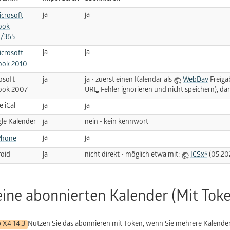
ja
ja
crosoft
ook
/365
ja
ja
crosoft
ook 2010
osoft
ja
ja - zuerst einen Kalendar als
WebDav
Freigab
ook 2007
URL
, Fehler ignorieren und nicht speichern), d
e iCal
ja
ja
le Kalender
ja
nein - kein kennwort
ja
ja
Phone
oid
ja
nicht direkt - möglich etwa mit:
ICSx⁵
(05.202
ine abonnierten Kalender (Mit Toke
 X4 14.3
Nutzen Sie das abonnieren mit Token, wenn Sie mehrere Kalender