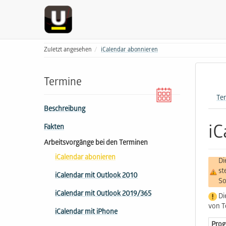
Zuletzt angesehen
iCalendar abonnieren
Termine
Te
Beschreibung
iC
Fakten
Arbeitsvorgänge bei den Terminen
iCalendar abonieren
Di
st
iCalendar mit Outlook 2010
So
iCalendar mit Outlook 2019/365
Di
von T
iCalendar mit iPhone
Pro