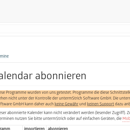
rmine
alendar abonnieren
ese Programme wurden von uns getestet. Programme die diese Schnittstell
ehen nicht unter der Kontrolle der untermStrich Software GmbH. Die unter
ftware GmbH kann daher auch
keine Gewähr
und
keinen Support
dazu anb
eser abonnierte Kalender kann nicht verändert werden (lesender Zugriff). Z
erminen nutzen Sie bitte untermStrich oder auf einfachen Geräten, die
Mobi
gramm
importieren
abonnieren