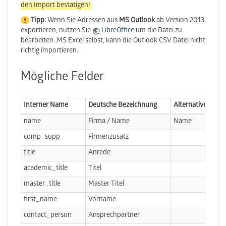
den Import bestätigen!
Tipp:
Wenn Sie Adressen aus
MS Outlook
ab Version 2013
exportieren, nutzen Sie
LibreOffice
um die Datei zu
bearbeiten. MS Excel selbst, kann die Outlook CSV Datei nicht
richtig importieren.
Mögliche Felder
Interner Name
Deutsche Bezeichnung
Alternative
Alte
name
Firma / Name
Name
Fir
comp_supp
Firmenzusatz
title
Anrede
academic_title
Titel
master_title
Master Titel
first_name
Vorname
contact_person
Ansprechpartner