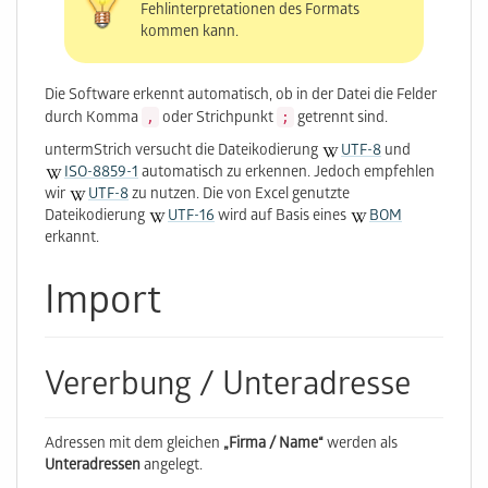
Fehlinterpretationen des Formats
kommen kann.
Die Software erkennt automatisch, ob in der Datei die Felder
,
;
durch Komma
oder Strichpunkt
getrennt sind.
untermStrich versucht die Dateikodierung
UTF-8
und
ISO-8859-1
automatisch zu erkennen. Jedoch empfehlen
wir
UTF-8
zu nutzen. Die von Excel genutzte
Dateikodierung
UTF-16
wird auf Basis eines
BOM
erkannt.
Import
Vererbung / Unteradresse
Adressen mit dem gleichen
„Firma / Name“
werden als
Unteradressen
angelegt.