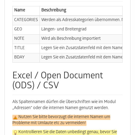
Name
Beschreibung
CATEGORIES
Werden als Adress­kategorien übernommen. Maximal 
GEO
Längen- und Breitengrad
NOTE
Wird als Be­schrei­bung importiert
TITLE
Legen Sie ein Zusatzdatenfeld mit dem Namen „
Pos
BDAY
Legen Sie ein Zusatzdatenfeld mit dem Namen „
Geb
Excel / Open Document
(ODS) / CSV
Als Spaltennamen dürfen die Überschriften wie im Modul
„Adressen“ oder die internen Namen genutzt werden.
Nutzen Sie bitte bevorzugt die internen Namen um
Probleme mit Umlaute etc zu vermeiden!
Kontrollieren Sie die Daten unbedingt genau, bevor Sie