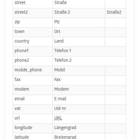
street
Straße
street2
Straße 2
Straße2
zip
Plz
town
Ort
country
Land
phone1
Telefon 1
Tele
phone2
Telefon 2
Tele
mobile_phone
Mobil
fax
Fax
modem
Modem
email
E-mail
vat
Uid-nr
url
URL
longitude
Längengrad
latitude
Breitengrad