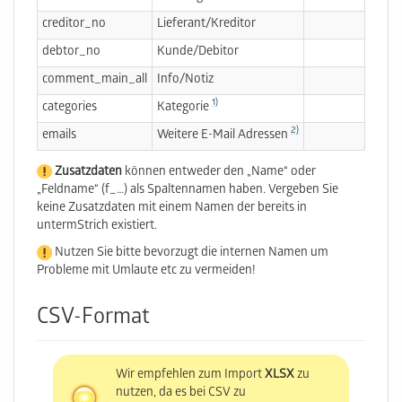
creditor_no
Lieferant/Kreditor
debtor_no
Kunde/Debitor
comment_main_all
Info/Notiz
1)
categories
Kategorie
2)
emails
Weitere E-Mail Adressen
Zusatzdaten
können entweder den „Name“ oder
„Feldname“ (f_…) als Spaltennamen haben. Vergeben Sie
keine Zusatzdaten mit einem Namen der bereits in
untermStrich existiert.
Nutzen Sie bitte bevorzugt die internen Namen um
Probleme mit Umlaute etc zu vermeiden!
CSV-Format
Wir empfehlen zum Import
XLSX
zu
nutzen, da es bei CSV zu