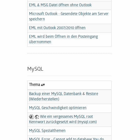
EML & MSG Datei öffnen ohne Outlook
Microsoft Outlook - Gesendete Objekte am Server
speichern
EML mit Outlook 2007/2010 öffnen
EML wird beim Öffnen in den Posteingang
übernommen
MySQL
Thema
Backup einer MySQL Datenbank
&
Restore
(Wiederherstellen)
MySQL Geschwindigkeit optimieren
Wie ein vergessenes MySQL root
Kennwort zurückgesetzt wird (mysql.com)
MySQL Spezialthemen
MySQL Error - Cannot add to database You do