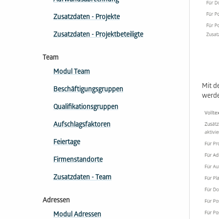
Aufwandsabrechnung
Zusatzdaten - Projekte
Zusatzdaten - Projektbeteiligte
Team
Modul Team
Mit d
Beschäftigungsgruppen
werde
Qua­li­fi­ka­tions­gruppen
Aufschlagsfaktoren
Feiertage
Firmen­standorte
Zusatzdaten - Team
Adressen
Modul Adressen