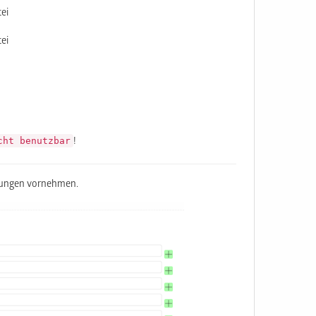
ei
ei
cht benutzbar
!
llungen vornehmen.