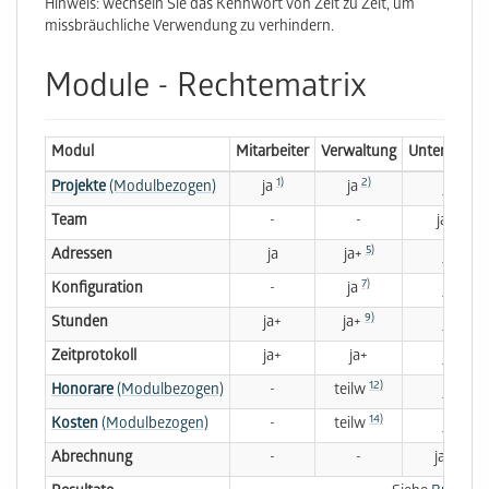
Hinweis: wechseln Sie das Kennwort von Zeit zu Zeit, um
missbräuchliche Verwendung zu verhindern.
Module - Rechtematrix
Modul
Mitarbeiter
Verwaltung
Unternehme
1)
2)
Projekte
(Modulbezogen)
ja
ja
ja+
4)
Team
-
-
ja+
5)
Adressen
ja
ja+
ja+
7)
Konfiguration
-
ja
ja+
9)
Stunden
ja+
ja+
ja+
Zeitprotokoll
ja+
ja+
ja+
12)
Honorare
(Modulbezogen)
-
teilw
ja+
14)
Kosten
(Modulbezogen)
-
teilw
ja+
16)
Abrechnung
-
-
ja+