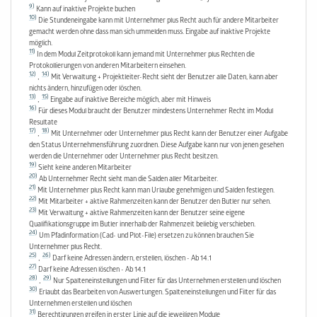
9)
Kann auf inaktive Projekte buchen
10)
Die Stundeneingabe kann mit Unternehmer plus Recht auch für andere Mitarbeiter
gemacht werden ohne dass man sich ummelden muss. Eingabe auf inaktive Projekte
möglich.
11)
In dem Modul Zeitprotokoll kann jemand mit Unternehmer plus Rechten die
Protokollierungen von anderen Mitarbeitern einsehen.
12)
14)
,
Mit Verwaltung + Projektleiter-Recht sieht der Benutzer alle Daten, kann aber
nichts ändern, hinzufügen oder löschen.
13)
15)
,
Eingabe auf inaktive Bereiche möglich, aber mit Hinweis
16)
Für dieses Modul braucht der Benutzer mindestens Unternehmer Recht im Modul
Resultate
17)
18)
,
Mit Unternehmer oder Unternehmer plus Recht kann der Benutzer einer Aufgabe
den Status Unternehmensführung zuordnen. Diese Aufgabe kann nur von jenen gesehen
werden die Unternehmer oder Unternehmer plus Recht besitzen.
19)
Sieht keine anderen Mitarbeiter
20)
Ab Unternehmer Recht sieht man die Salden aller Mitarbeiter.
21)
Mit Unternehmer plus Recht kann man Urlaube genehmigen und Salden festlegen.
22)
Mit Mitarbeiter + aktive Rahmenzeiten kann der Benutzer den Butler nur sehen.
23)
Mit Verwaltung + aktive Rahmenzeiten kann der Benutzer seine eigene
Qualifikationsgruppe im Butler innerhalb der Rahmenzeit beliebig verschieben.
24)
Um Pfadinformation (Cad- und Plot-File) ersetzen zu können brauchen Sie
Unternehmer plus Recht.
25)
26)
,
Darf keine Adressen ändern, erstellen, löschen - Ab 14.1
27)
Darf keine Adressen löschen - Ab 14.1
28)
29)
,
Nur Spalteneinstellungen und Filter für das Unternehmen erstellen und löschen
30)
Erlaubt das Bearbeiten von Auswertungen. Spalteneinstellungen und Filter für das
Unternehmen erstellen und löschen
31)
Berechtigungen greifen in erster Linie auf die jeweiligen Module