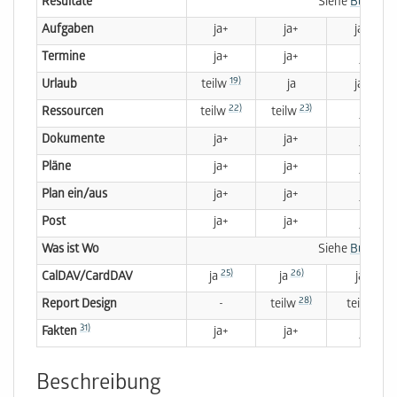
Resultate
Siehe
Butler
17)
Aufgaben
ja+
ja+
ja+
Termine
ja+
ja+
ja+
19)
20)
Urlaub
teilw
ja
ja
22)
23)
Ressourcen
teilw
teilw
ja+
Dokumente
ja+
ja+
ja+
Pläne
ja+
ja+
ja+
Plan ein/aus
ja+
ja+
ja+
Post
ja+
ja+
ja+
Was ist Wo
Siehe
Butler
25)
26)
27)
CalDAV/CardDAV
ja
ja
ja
28)
29)
Report Design
-
teilw
teilw
31)
Fakten
ja+
ja+
ja+
Beschreibung