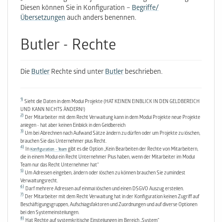
Diesen können Sie in Konfigura­tion –
Begriffe/
Übersetzungen
auch anders benennen.
Butler - Rechte
Die
Butler
Rechte sind unter
Butler
beschrieben.
1)
Sieht die Daten in dem Modul Projekte (HAT KEINEN EINBLICK IN DEN GELDBEREICH
UND KANN NICHTS ÄNDERN!)
2)
Der Mitarbeiter mit dem Recht Verwaltung kann in dem Modul Projekte neue Projekte
anlegen - hat aber keinen Einblick in den Geldbereich
3)
Um bei Abrechnen nach Aufwand Sätze ändern zu dürfen oder um Projekte zu löschen,
brauchen Sie das Unternehmer plus Recht.
4)
In
gibt es die Option „Kein Bearbeiten der Rechte von Mitarbeitern,
Konfiguration - Team
die in einem Modul ein Recht Unternehmer Plus haben, wenn der Mitarbeiter im Modul
Team nur das Recht Unternehmer hat“
5)
Um Adressen eingeben, ändern oder löschen zu können brauchen Sie zumindest
Verwaltungsrecht.
6)
Darf mehrere Adressen auf einmal löschen und einen DSGVO Auszug erstellen.
7)
Der Mitarbeiter mit dem Recht Verwaltung hat in der Konfiguration keinen Zugriff auf
Beschäftigungsgruppen, Aufschlagsfaktoren und Zuordnungen und auf diverse Optionen
bei den Systemeinstellungen.
8)
Hat Rechte auf systemkritische Einstellungen im Bereich „System“