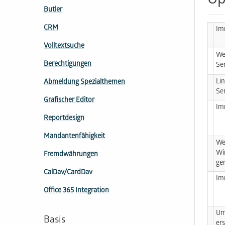
Op
Butler
CRM
Im
Volltextsuche
We
Berechtigungen
Se
Li
Abmeldung Spezialthemen
Se
Grafischer Editor
Im
Reportdesign
Mandantenfähigkeit
We
Wi
Fremdwährungen
ge
CalDav/CardDav
Im
Office 365 Integration
Um
Basis
ers