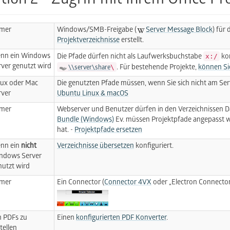
tion 2 - Zugriff mit Ihrem Office Pr
mer
Windows/SMB-Freigabe (
Server Message Block
) für
Projektverzeichnisse
erstellt.
nn ein Windows
x:/
Die Pfade dürfen nicht als Laufwerksbuchstabe
kon
rver genutzt wird
\
. Für bestehende Projekte,
können Sie
\\server\share
nux oder Mac
Die genutzten Pfade müssen, wenn Sie sich nicht am Ser
rver
Ubuntu Linux & macOS
mer
Webserver und Benutzer dürfen in den Verzeichnissen Da
Bundle (Windows)
Ev. müssen Projektpfade angepasst w
hat. -
Projektpfade ersetzen
nn ein
nicht
Verzeichnisse übersetzen
konfiguriert.
ndows Server
nutzt wird
mer
Ein Connector (
Connector 4VX
oder „Electron Connector
 PDFs zu
Einen
konfigurierten PDF Konverter
.
tellen